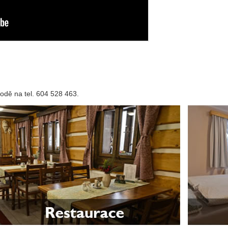
odě na tel. 604 528 463.