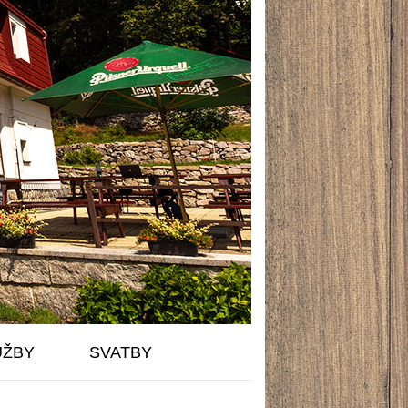
UŽBY
SVATBY