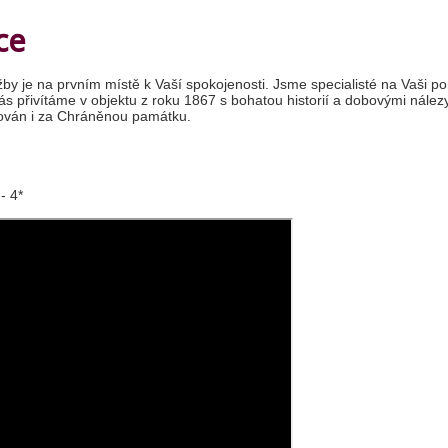
ce
lužby je na prvním místě k Vaší spokojenosti. Jsme specialisté na Vaši 
ás přivítáme v objektu z roku 1867 s bohatou historií a dobovými nález
žován i za Chráněnou památku.
- 4*