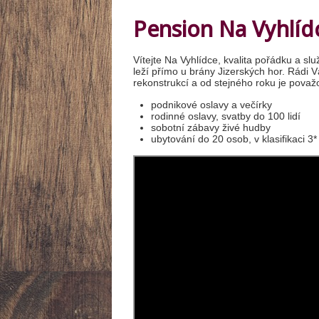
Pension Na Vyhlíd
Vítejte Na Vyhlídce, kvalita pořádku a s
leží přímo u brány Jizerských hor. Rádi V
rekonstrukcí a od stejného roku je pova
podnikové oslavy a večírky
rodinné oslavy, svatby do 100 lidí
sobotní zábavy živé hudby
ubytování do 20 osob, v klasifikaci 3* 